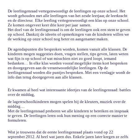
De leerlingenraad vertegenwoordigt de leerlingen op onze school. Het
wordt gehouden met alle leerlingen van het zesde leerjaar, de leerkracht
en de directeur. Elke leerling vertegenwoordigt een klas op onze school.
Ze komen ongeveer keer drie keer per jaar samen.
Het doel van de leerlingenraad is om de leerlingen ook een stem te geven
op school. Dankzij de ideeën of opmerkingen van de kinderen willen we
de werking op onze school nog beter en aangenamer maken.
De agendapunten die besproken worden, komen vanuit alle klassen. De
kinderen mogen suggesties doen, vragen stellen, tips geven, laten weten
wat fijn is op school of wat misschien niet zo goed loopt, iemand
bedanken… In elke klas worden vooraf mogelijke items kort besproken
en doorgegeven aan de verantwoordelijke leerlingen. Op de
leerlingenraad worden die puntjes besproken. Met een verslagje wordt de
info dan terug doorgegeven aan alle klassen.
Er kwamen al heel wat interessante ideetjes van de leerlingenraad: battles
over de middag,
de lagereschoolkinderen mogen spelen bij de kleuters, muziek over de
middag…
Met de leerlingenraad proberen we alle kinderen te bereiken en inspraak
te geven. De leerlingen leren ook hun mening op een correcte manier te
formuleren.
Wist je trouwens dat de eerste leerlingenraad plaats vond op 22
september 2012. Al heel wat jaren dus. Enkele jaren later kregen ze zelfs