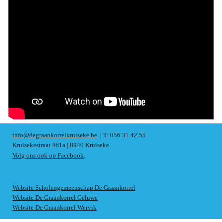
info@degraankorrelkruiseke.be
| T: 056 31 42 55
Kruisekestraat 461a | 8940 Kruiseke
Volg ons ook op Facebook
.
Website Scholengemeenschap De Graankorrel
Website De Graankorrel Geluwe
Website De Graankorrel Wervik